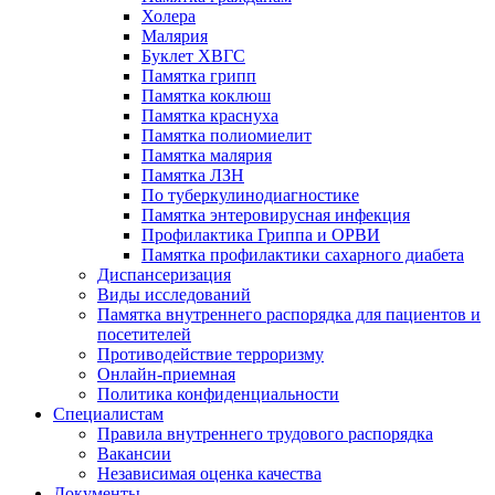
Холера
Малярия
Буклет ХВГС
Памятка грипп
Памятка коклюш
Памятка краснуха
Памятка полиомиелит
Памятка малярия
Памятка ЛЗН
По туберкулинодиагностике
Памятка энтеровирусная инфекция
Профилактика Гриппа и ОРВИ
Памятка профилактики сахарного диабета
Диспансеризация
Виды исследований
Памятка внутреннего распорядка для пациентов и
посетителей
Противодействие терроризму
Онлайн-приемная
Политика конфиденциальности
Cпециалистам
Правила внутреннего трудового распорядка
Вакансии
Независимая оценка качества
Документы