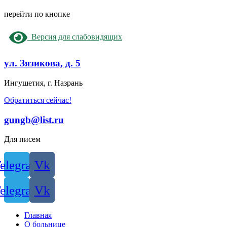
перейти по кнопке
Версия для слабовидящих
ул. Зязикова, д. 5
Ингушетия, г. Назрань
Обратиться сейчас!
gungb@list.ru
Для писем
elegram
Vk
elegram
Vk
Главная
О больнице