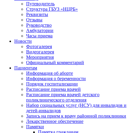
Путеводитель
Структура ГБУЗ «НЦРБ»
Реквизиты
Отзывы
Руководство
Амбулатории
Часы приема
Новости
Фотогалерея
Видеогалерея
Мероприятия
Официальный комментарий
Пациентам
Информация об аборте
Информация о беременности
Порядок госпитализации
Расписание приема врачей
Расписание приема врачей детского
поликлинического отделения
Набор социальных услуг (НСУ) для инвалидов и
детей-инвалидов
Запись на прием к врачу районной поликлиники
Лекарственное обеспечение
Памятки
Памятка гражданам