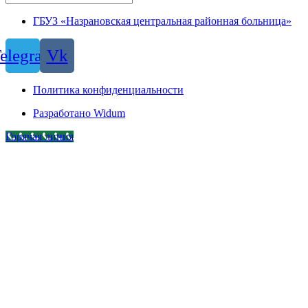
ГБУЗ «Назрановская центральная районная больница»
elegram
Vk
Политика конфиденциальности
Разработано Widum
Горячая линия