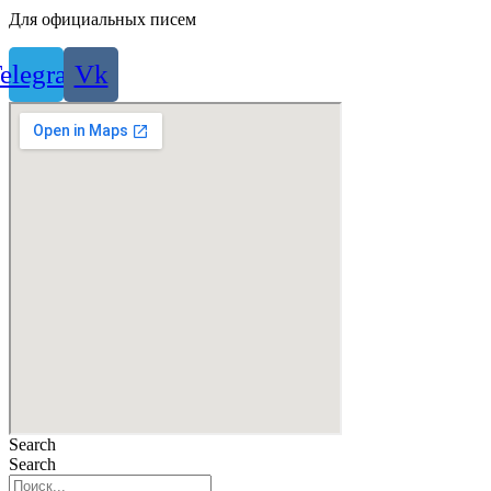
Для официальных писем
elegram
Vk
Search
Search