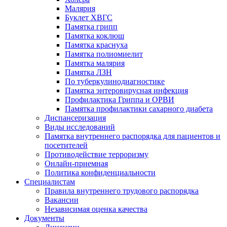
Малярия
Буклет ХВГС
Памятка грипп
Памятка коклюш
Памятка краснуха
Памятка полиомиелит
Памятка малярия
Памятка ЛЗН
По туберкулинодиагностике
Памятка энтеровирусная инфекция
Профилактика Гриппа и ОРВИ
Памятка профилактики сахарного диабета
Диспансеризация
Виды исследований
Памятка внутреннего распорядка для пациентов и
посетителей
Противодействие терроризму
Онлайн-приемная
Политика конфиденциальности
Cпециалистам
Правила внутреннего трудового распорядка
Вакансии
Независимая оценка качества
Документы