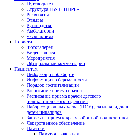
Путеводитель
Структура ГБУЗ «НЦРБ»
Реквизиты
Отзывы
Руководство
Амбулатории
Часы приема
Новости
Фотогалерея
Видеогалерея
Мероприятия
Официальный комментарий
Пациентам
Информация об аборте
Информация о беременности
Порядок госпитализации
Расписание приема врачей
Расписание приема врачей детского
поликлинического отделения
Набор социальных услуг (НСУ) для инвалидов и
детей-инвалидов
Запись на прием к врачу районной поликлиники
Лекарственное обеспечение
Памятки
Памятка гражданам