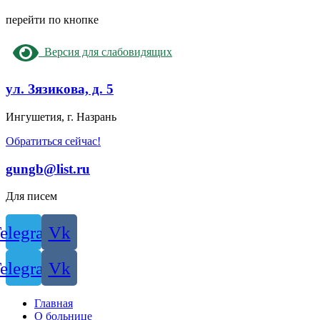
перейти по кнопке
Версия для слабовидящих
ул. Зязикова, д. 5
Ингушетия, г. Назрань
Обратиться сейчас!
gungb@list.ru
Для писем
elegram
Vk
elegram
Vk
Главная
О больнице