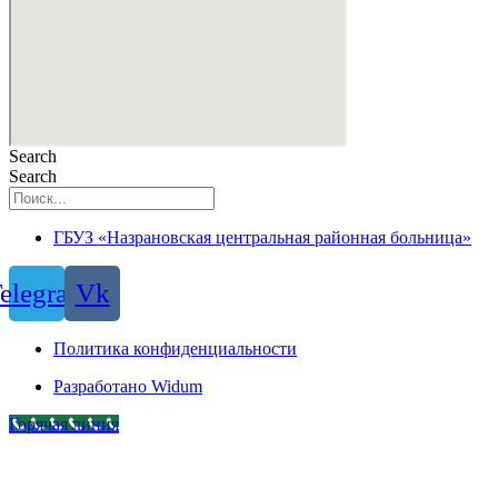
Search
Search
ГБУЗ «Назрановская центральная районная больница»
elegram
Vk
Политика конфиденциальности
Разработано Widum
Горячая линия