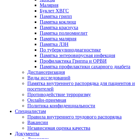
Малярия
Буклет ХВГС
Памятка грипп
Памятка коклюш
Памятка краснуха
Памятка полиомиелит
Памятка малярия
Памятка ЛЗН
По туберкулинодиагностике
Памятка энтеровирусная инфекция
Профилактика Гриппа и ОРВИ
Памятка профилактики сахарного диабета
Диспансеризация
Виды исследований
Памятка внутреннего распорядка для пациентов и
посетителей
Противодействие терроризму
Онлайн-приемная
Политика конфиденциальности
Cпециалистам
Правила внутреннего трудового распорядка
Вакансии
Независимая оценка качества
Документы