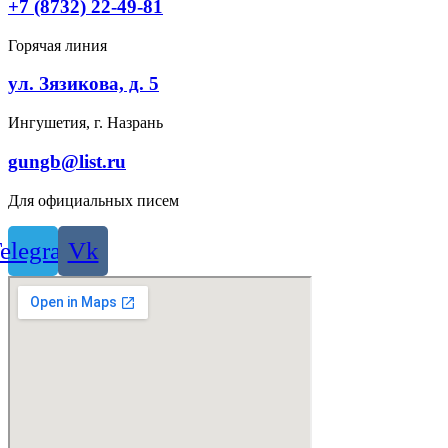
+7 (8732) 22-49-81
Горячая линия
ул. Зязикова, д. 5
Ингушетия, г. Назрань
gungb@list.ru
Для официальных писем
elegram
Vk