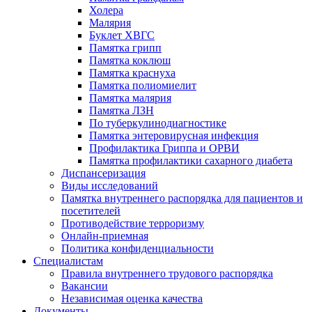
Холера
Малярия
Буклет ХВГС
Памятка грипп
Памятка коклюш
Памятка краснуха
Памятка полиомиелит
Памятка малярия
Памятка ЛЗН
По туберкулинодиагностике
Памятка энтеровирусная инфекция
Профилактика Гриппа и ОРВИ
Памятка профилактики сахарного диабета
Диспансеризация
Виды исследований
Памятка внутреннего распорядка для пациентов и
посетителей
Противодействие терроризму
Онлайн-приемная
Политика конфиденциальности
Cпециалистам
Правила внутреннего трудового распорядка
Вакансии
Независимая оценка качества
Документы