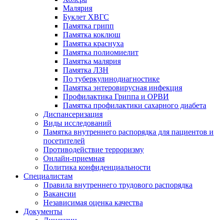
Малярия
Буклет ХВГС
Памятка грипп
Памятка коклюш
Памятка краснуха
Памятка полиомиелит
Памятка малярия
Памятка ЛЗН
По туберкулинодиагностике
Памятка энтеровирусная инфекция
Профилактика Гриппа и ОРВИ
Памятка профилактики сахарного диабета
Диспансеризация
Виды исследований
Памятка внутреннего распорядка для пациентов и
посетителей
Противодействие терроризму
Онлайн-приемная
Политика конфиденциальности
Cпециалистам
Правила внутреннего трудового распорядка
Вакансии
Независимая оценка качества
Документы