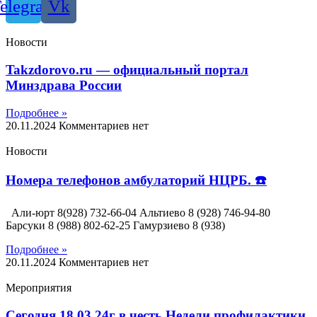
elegram
Vk
Новости
Takzdorovo.ru — официальный портал
Минздрава России
Подробнее »
20.11.2024
Комментариев нет
Новости
Номера телефонов амбулаторий НЦРБ. ☎️
Али-юрт 8(928) 732-66-04 Альтиево 8 (928) 746-94-80
Барсуки 8 (988) 802-62-25 Гамурзиево 8 (938)
Подробнее »
20.11.2024
Комментариев нет
Мероприятия
Сегодня 18.03.24г в честь Недели профилактики