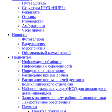
Путеводитель
Структура ГБУЗ «НЦРБ»
Реквизиты
Отзывы
Руководство
Амбулатории
Часы приема
Новости
Фотогалерея
Видеогалерея
Мероприятия
Официальный комментарий
Пациентам
Информация об аборте
Информация о беременности
Порядок госпитализации
Расписание приема врачей
Расписание приема врачей детского
поликлинического отделения
Набор социальных услуг (НСУ) для инвалидов и
детей-инвалидов
Запись на прием к врачу районной поликлиники
Лекарственное обеспечение
Памятки
Памятка гражданам