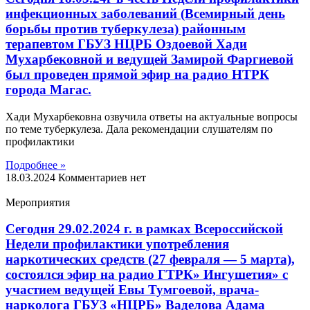
инфекционных заболеваний (Всемирный день
борьбы против туберкулеза) районным
терапевтом ГБУЗ НЦРБ Оздоевой Хади
Мухарбековной и ведущей Замирой Фаргиевой
был проведен прямой эфир на радио НТРК
города Магас.
Хади Мухарбековна озвучила ответы на актуальные вопросы
по теме туберкулеза. Дала рекомендации слушателям по
профилактики
Подробнее »
18.03.2024
Комментариев нет
Мероприятия
Сегодня 29.02.2024 г. в рамках Всероссийской
Недели профилактики употребления
наркотических средств (27 февраля — 5 марта),
состоялся эфир на радио ГТРК» Ингушетия» с
участием ведущей Евы Тумгоевой, врача-
нарколога ГБУЗ «НЦРБ» Ваделова Адама