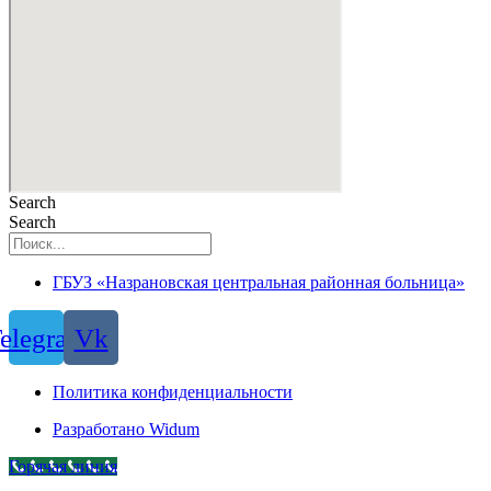
Search
Search
ГБУЗ «Назрановская центральная районная больница»
elegram
Vk
Политика конфиденциальности
Разработано Widum
Горячая линия