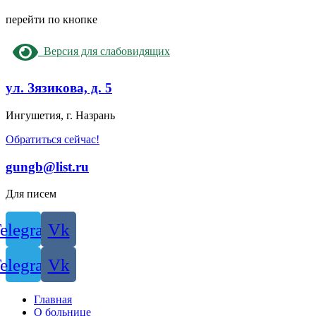
перейти по кнопке
Версия для слабовидящих
ул. Зязикова, д. 5
Ингушетия, г. Назрань
Обратиться сейчас!
gungb@list.ru
Для писем
elegram
Vk
elegram
Vk
Главная
О больнице