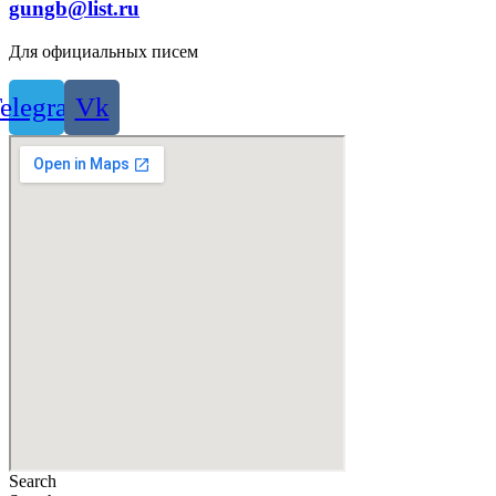
gungb@list.ru
Для официальных писем
elegram
Vk
Search