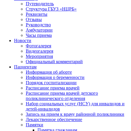
Путеводитель
Структура ГБУЗ «НЦРБ»
Реквизиты
Отзывы
Руководство
Амбулатории
Часы приема
Новости
Фотогалерея
Видеогалерея
Мероприятия
Официальный комментарий
Пациентам
Информация об аборте
Информация о беременности
Порядок госпитализации
Расписание приема врачей
Расписание приема врачей детского
поликлинического отделения
Набор социальных услуг (НСУ) для инвалидов и
детей-инвалидов
Запись на прием к врачу районной поликлиники
Лекарственное обеспечение
Памятки
Памятка гражданам