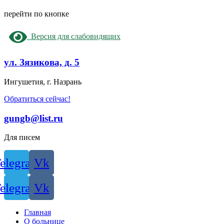
перейти по кнопке
Версия для слабовидящих
ул. Зязикова, д. 5
Ингушетия, г. Назрань
Обратиться сейчас!
gungb@list.ru
Для писем
elegram
Vk
elegram
Vk
Главная
О больнице