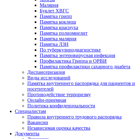
Малярия
Буклет ХВГС
Памятка грипп
Памятка коклюш
Памятка краснуха
Памятка полиомиелит
Памятка малярия
Памятка ЛЗН
По туберкулинодиагностике
Памятка энтеровирусная инфекция
Профилактика Гриппа и ОРВИ
Памятка профилактики сахарного диабета
Диспансеризация
Виды исследований
Памятка внутреннего распорядка для пациентов и
посетителей
Противодействие терроризму
Онлайн-приемная
Политика конфиденциальности
Cпециалистам
Правила внутреннего трудового распорядка
Вакансии
Независимая оценка качества
Документы