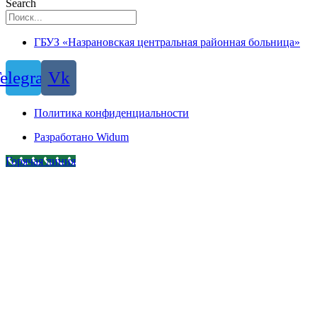
Search
ГБУЗ «Назрановская центральная районная больница»
elegram
Vk
Политика конфиденциальности
Разработано Widum
Горячая линия