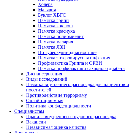
Холера
Малярия
Буклет ХВГС
Памятка грипп
Памятка коклюш
Памятка краснуха
Памятка полиомиелит
Памятка малярия
Памятка ЛЗН
По туберкулинодиагностике
Памятка энтеровирусная инфекция
Профилактика Гриппа и ОРВИ
Памятка профилактики сахарного диабета
Диспансеризация
Виды исследований
Памятка внутреннего распорядка для пациентов и
посетителей
Противодействие терроризму
Онлайн-приемная
Политика конфиденциальности
Cпециалистам
Правила внутреннего трудового распорядка
Вакансии
Независимая оценка качества
Документы