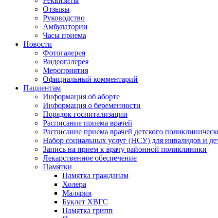
Реквизиты
Отзывы
Руководство
Амбулатории
Часы приема
Новости
Фотогалерея
Видеогалерея
Мероприятия
Официальный комментарий
Пациентам
Информация об аборте
Информация о беременности
Порядок госпитализации
Расписание приема врачей
Расписание приема врачей детского поликлиническ
Набор социальных услуг (НСУ) для инвалидов и де
Запись на прием к врачу районной поликлиники
Лекарственное обеспечение
Памятки
Памятка гражданам
Холера
Малярия
Буклет ХВГС
Памятка грипп