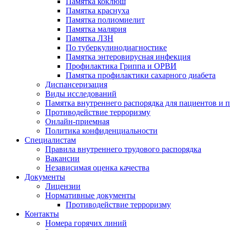
Памятка коклюш
Памятка краснуха
Памятка полиомиелит
Памятка малярия
Памятка ЛЗН
По туберкулинодиагностике
Памятка энтеровирусная инфекция
Профилактика Гриппа и ОРВИ
Памятка профилактики сахарного диабета
Диспансеризация
Виды исследований
Памятка внутреннего распорядка для пациентов и 
Противодействие терроризму
Онлайн-приемная
Политика конфиденциальности
Cпециалистам
Правила внутреннего трудового распорядка
Вакансии
Независимая оценка качества
Документы
Лицензии
Нормативные документы
Противодействие терроризму
Контакты
Номера горячих линий