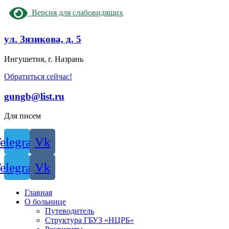
Версия для слабовидящих
ул. Зязикова, д. 5
Ингушетия, г. Назрань
Обратиться сейчас!
gungb@list.ru
Для писем
elegram
Vk
elegram
Vk
Главная
О больнице
Путеводитель
Структура ГБУЗ «НЦРБ»