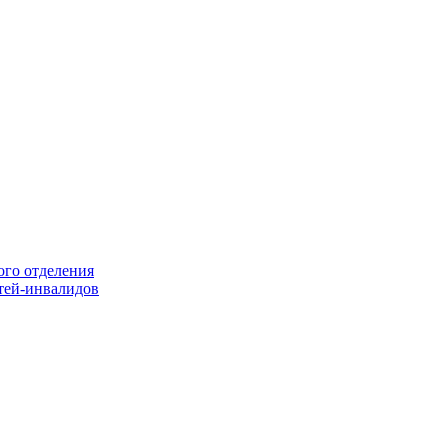
ого отделения
тей-инвалидов