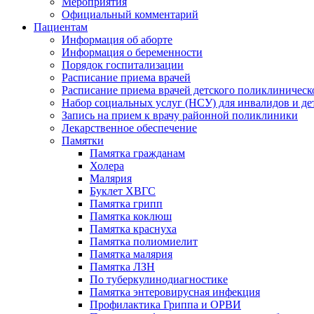
Мероприятия
Официальный комментарий
Пациентам
Информация об аборте
Информация о беременности
Порядок госпитализации
Расписание приема врачей
Расписание приема врачей детского поликлиническ
Набор социальных услуг (НСУ) для инвалидов и де
Запись на прием к врачу районной поликлиники
Лекарственное обеспечение
Памятки
Памятка гражданам
Холера
Малярия
Буклет ХВГС
Памятка грипп
Памятка коклюш
Памятка краснуха
Памятка полиомиелит
Памятка малярия
Памятка ЛЗН
По туберкулинодиагностике
Памятка энтеровирусная инфекция
Профилактика Гриппа и ОРВИ