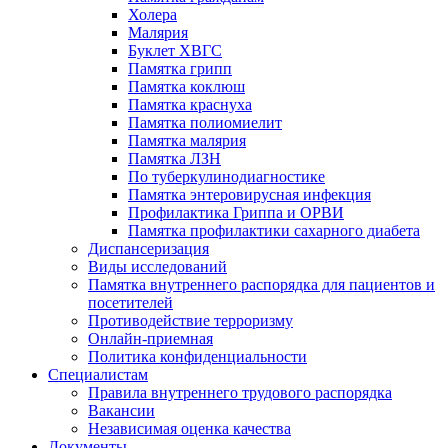
Холера
Малярия
Буклет ХВГС
Памятка грипп
Памятка коклюш
Памятка краснуха
Памятка полиомиелит
Памятка малярия
Памятка ЛЗН
По туберкулинодиагностике
Памятка энтеровирусная инфекция
Профилактика Гриппа и ОРВИ
Памятка профилактики сахарного диабета
Диспансеризация
Виды исследований
Памятка внутреннего распорядка для пациентов и
посетителей
Противодействие терроризму
Онлайн-приемная
Политика конфиденциальности
Cпециалистам
Правила внутреннего трудового распорядка
Вакансии
Независимая оценка качества
Документы