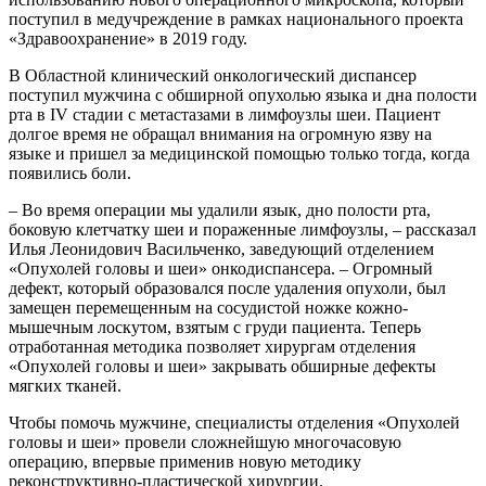
поступил в медучреждение в рамках национального проекта
«Здравоохранение» в 2019 году.
В Областной клинический онкологический диспансер
поступил мужчина с обширной опухолью языка и дна полости
рта в IV стадии с метастазами в лимфоузлы шеи. Пациент
долгое время не обращал внимания на огромную язву на
языке и пришел за медицинской помощью только тогда, когда
появились боли.
– Во время операции мы удалили язык, дно полости рта,
боковую клетчатку шеи и пораженные лимфоузлы, – рассказал
Илья Леонидович Васильченко, заведующий отделением
«Опухолей головы и шеи» онкодиспансера. – Огромный
дефект, который образовался после удаления опухоли, был
замещен перемещенным на сосудистой ножке кожно-
мышечным лоскутом, взятым с груди пациента. Теперь
отработанная методика позволяет хирургам отделения
«Опухолей головы и шеи» закрывать обширные дефекты
мягких тканей.
Чтобы помочь мужчине, специалисты отделения «Опухолей
головы и шеи» провели сложнейшую многочасовую
операцию, впервые применив новую методику
реконструктивно-пластической хирургии.