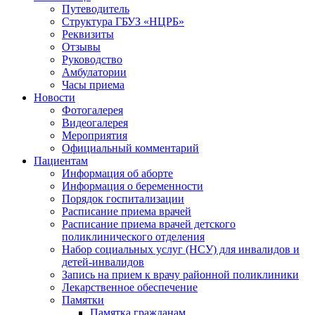
Путеводитель
Структура ГБУЗ «НЦРБ»
Реквизиты
Отзывы
Руководство
Амбулатории
Часы приема
Новости
Фотогалерея
Видеогалерея
Мероприятия
Официальный комментарий
Пациентам
Информация об аборте
Информация о беременности
Порядок госпитализации
Расписание приема врачей
Расписание приема врачей детского
поликлинического отделения
Набор социальных услуг (НСУ) для инвалидов и
детей-инвалидов
Запись на прием к врачу районной поликлиники
Лекарственное обеспечение
Памятки
Памятка гражданам