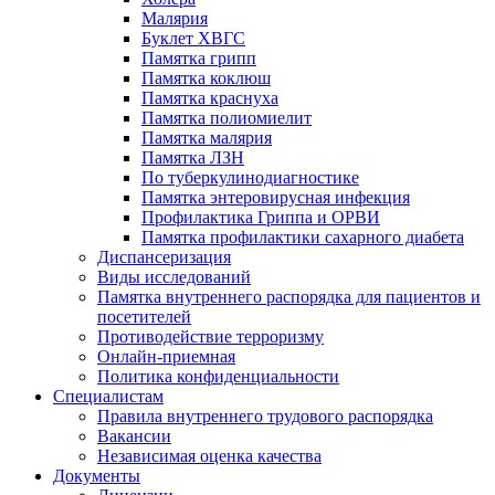
Малярия
Буклет ХВГС
Памятка грипп
Памятка коклюш
Памятка краснуха
Памятка полиомиелит
Памятка малярия
Памятка ЛЗН
По туберкулинодиагностике
Памятка энтеровирусная инфекция
Профилактика Гриппа и ОРВИ
Памятка профилактики сахарного диабета
Диспансеризация
Виды исследований
Памятка внутреннего распорядка для пациентов и
посетителей
Противодействие терроризму
Онлайн-приемная
Политика конфиденциальности
Cпециалистам
Правила внутреннего трудового распорядка
Вакансии
Независимая оценка качества
Документы