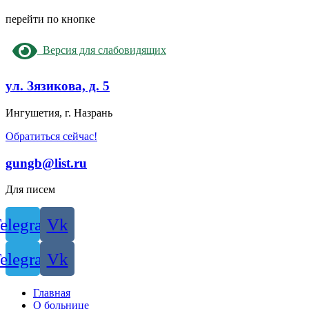
перейти по кнопке
Версия для слабовидящих
ул. Зязикова, д. 5
Ингушетия, г. Назрань
Обратиться сейчас!
gungb@list.ru
Для писем
elegram
Vk
elegram
Vk
Главная
О больнице