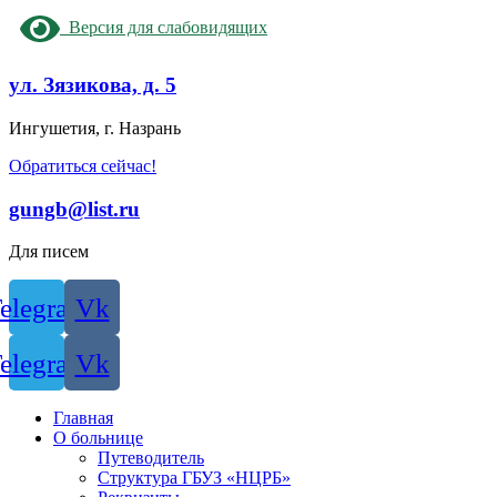
Версия для слабовидящих
ул. Зязикова, д. 5
Ингушетия, г. Назрань
Обратиться сейчас!
gungb@list.ru
Для писем
elegram
Vk
elegram
Vk
Главная
О больнице
Путеводитель
Структура ГБУЗ «НЦРБ»