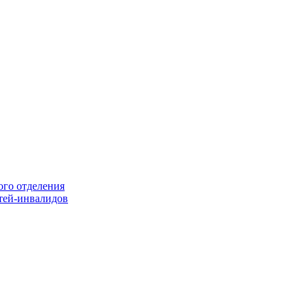
ого отделения
тей-инвалидов