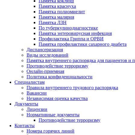
Памятка коклюш
Памятка краснуха
Памятка полиомиелит
Памятка малярия
Памятка ЛЗН
По туберкулинодиагностике
Памятка энтеровирусная инфекция
Профилактика Гриппа и ОРВИ
Памятка профилактики сахарного диабета
Диспансеризация
Виды исследований
Памятка внутреннего распорядка для пациентов и 
Противодействие терроризму
Онлайн-приемная
Политика конфиденциальности
Cпециалистам
Правила внутреннего трудового распорядка
Вакансии
Независимая оценка качества
Документы
Лицензии
Нормативные документы
Противодействие терроризму
Контакты
Номера горячих линий