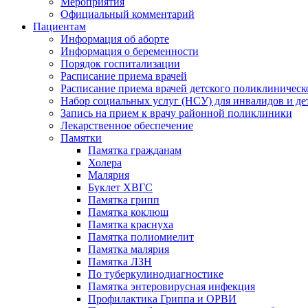
Мероприятия
Официальный комментарий
Пациентам
Информация об аборте
Информация о беременности
Порядок госпитализации
Расписание приема врачей
Расписание приема врачей детского поликлиническ
Набор социальных услуг (НСУ) для инвалидов и де
Запись на прием к врачу районной поликлиники
Лекарственное обеспечение
Памятки
Памятка гражданам
Холера
Малярия
Буклет ХВГС
Памятка грипп
Памятка коклюш
Памятка краснуха
Памятка полиомиелит
Памятка малярия
Памятка ЛЗН
По туберкулинодиагностике
Памятка энтеровирусная инфекция
Профилактика Гриппа и ОРВИ