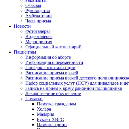
Реквизиты
Отзывы
Руководство
Амбулатории
Часы приема
Новости
Фотогалерея
Видеогалерея
Мероприятия
Официальный комментарий
Пациентам
Информация об аборте
Информация о беременности
Порядок госпитализации
Расписание приема врачей
Расписание приема врачей детского поликлиническ
Набор социальных услуг (НСУ) для инвалидов и де
Запись на прием к врачу районной поликлиники
Лекарственное обеспечение
Памятки
Памятка гражданам
Холера
Малярия
Буклет ХВГС
Памятка грипп