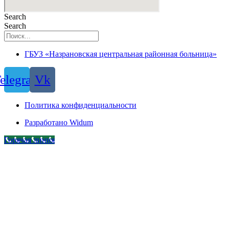
Search
Search
ГБУЗ «Назрановская центральная районная больница»
elegram
Vk
Политика конфиденциальности
Разработано Widum
Горячая линия