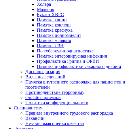
Холера
Малярия
Буклет ХВГС
Памятка грипп
Памятка коклюш
Памятка краснуха
Памятка полиомиелит
Памятка малярия
Памятка ЛЗН
По туберкулинодиагностике
Памятка энтеровирусная инфекция
Профилактика Гриппа и ОРВИ
Памятка профилактики сахарного диабета
Диспансеризация
Виды исследований
Памятка внутреннего распорядка для пациентов и
посетителей
Противодействие терроризму
Онлайн-приемная
Политика конфиденциальности
Cпециалистам
Правила внутреннего трудового распорядка
Вакансии
Независимая оценка качества
Документы