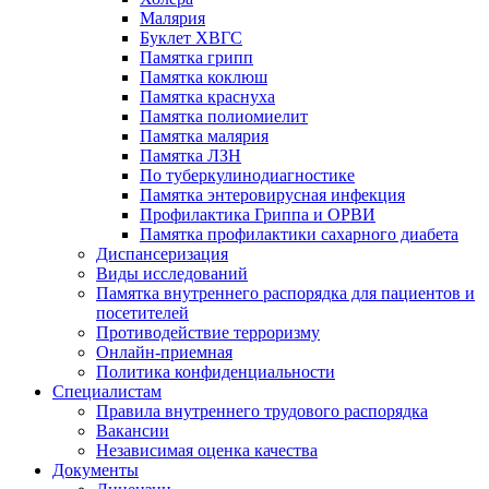
Малярия
Буклет ХВГС
Памятка грипп
Памятка коклюш
Памятка краснуха
Памятка полиомиелит
Памятка малярия
Памятка ЛЗН
По туберкулинодиагностике
Памятка энтеровирусная инфекция
Профилактика Гриппа и ОРВИ
Памятка профилактики сахарного диабета
Диспансеризация
Виды исследований
Памятка внутреннего распорядка для пациентов и
посетителей
Противодействие терроризму
Онлайн-приемная
Политика конфиденциальности
Cпециалистам
Правила внутреннего трудового распорядка
Вакансии
Независимая оценка качества
Документы