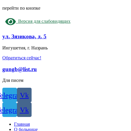
перейти по кнопке
Версия для слабовидящих
ул. Зязикова, д. 5
Ингушетия, г. Назрань
Обратиться сейчас!
gungb@list.ru
Для писем
elegram
Vk
elegram
Vk
Главная
О больнице