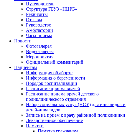
Путеводитель
Структура ГБУЗ «НЦРБ»
Реквизиты
Отзывы
Руководство
Амбулатории
Часы приема
Новости
Фотогалерея
Видеогалерея
Мероприятия
Официальный комментарий
Пациентам
Информация об аборте
Информация о беременности
Порядок госпитализации
Расписание приема врачей
Расписание приема врачей детского
поликлинического отделения
Набор социальных услуг (НСУ) для инвалидов и
детей-инвалидов
Запись на прием к врачу районной поликлиники
Лекарственное обеспечение
Памятки
Памятка гражданам