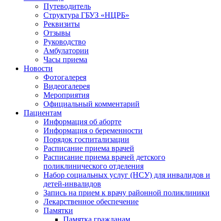
Путеводитель
Структура ГБУЗ «НЦРБ»
Реквизиты
Отзывы
Руководство
Амбулатории
Часы приема
Новости
Фотогалерея
Видеогалерея
Мероприятия
Официальный комментарий
Пациентам
Информация об аборте
Информация о беременности
Порядок госпитализации
Расписание приема врачей
Расписание приема врачей детского
поликлинического отделения
Набор социальных услуг (НСУ) для инвалидов и
детей-инвалидов
Запись на прием к врачу районной поликлиники
Лекарственное обеспечение
Памятки
Памятка гражданам