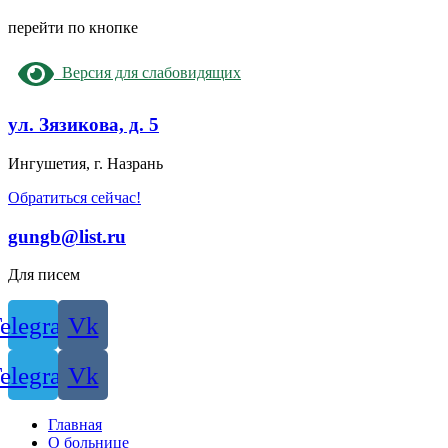
перейти по кнопке
Версия для слабовидящих
ул. Зязикова, д. 5
Ингушетия, г. Назрань
Обратиться сейчас!
gungb@list.ru
Для писем
elegram
Vk
elegram
Vk
Главная
О больнице