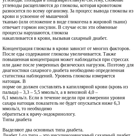
углеводы расщепляются до глюкозы, которая кровотоком
разносится по всему организму. За процесс вывода глюкозы из
крови и усвоение её мышечной
тканью (или отложение в виде гликогена в жировой ткани)
отвечает гормон инсулин. В случае если эти обменные
процессы нарушаются, глюкоза
накапливается в крови, вызывая сахарный диабет.
Концентрация глюкозы в крови зависит от многих факторов.
После еды содержание глюкозы увеличивается. Также
повышенная концентрация может наблюдаться при стрессах
или даже после умеренных физических нагрузок. Поэтому для
диагностики сахарного диабета необходимо определенная
статистика наблюдений. Уровень глюкозы измеряется
натощак. В
норме он должен составлять в капиллярной крови (кровь из
пальца) – 3,3 – 5,5 ммоль/л, а в венозной 4,0 –
6,1 ммоль/л. Если в течение недели при измерении уровня
сахара натощак показатель не будет опускаться ниже 6,3
ммоль/л, то необходимо
обратиться к врачу-эндокринологу.
Типы диабета
Выделяют два основных типа диабета.
Диабет 1-го типа – это инсулинозависимый сахарный диабет