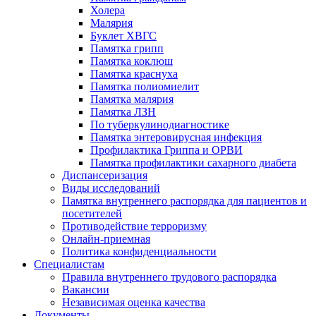
Холера
Малярия
Буклет ХВГС
Памятка грипп
Памятка коклюш
Памятка краснуха
Памятка полиомиелит
Памятка малярия
Памятка ЛЗН
По туберкулинодиагностике
Памятка энтеровирусная инфекция
Профилактика Гриппа и ОРВИ
Памятка профилактики сахарного диабета
Диспансеризация
Виды исследований
Памятка внутреннего распорядка для пациентов и
посетителей
Противодействие терроризму
Онлайн-приемная
Политика конфиденциальности
Cпециалистам
Правила внутреннего трудового распорядка
Вакансии
Независимая оценка качества
Документы