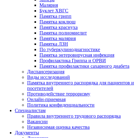
Малярия
Буклет ХВГС
Памятка грипп
Памятка коклюш
Памятка краснуха
Памятка полиомиелит
Памятка малярия
Памятка ЛЗН
По туберкулинодиагностике
Памятка энтеровирусная инфекция
Профилактика Гриппа и ОРВИ
Памятка профилактики сахарного диабета
Диспансеризация
Виды исследований
Памятка внутреннего распорядка для пациентов и
посетителей
Противодействие терроризму
Онлайн-приемная
Политика конфиденциальности
Cпециалистам
Правила внутреннего трудового распорядка
Вакансии
Независимая оценка качества
Документы