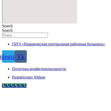
Search
Search
ГБУЗ «Назрановская центральная районная больница»
elegram
Vk
Политика конфиденциальности
Разработано Widum
Горячая линия