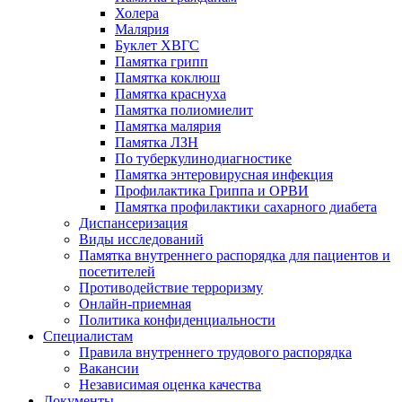
Холера
Малярия
Буклет ХВГС
Памятка грипп
Памятка коклюш
Памятка краснуха
Памятка полиомиелит
Памятка малярия
Памятка ЛЗН
По туберкулинодиагностике
Памятка энтеровирусная инфекция
Профилактика Гриппа и ОРВИ
Памятка профилактики сахарного диабета
Диспансеризация
Виды исследований
Памятка внутреннего распорядка для пациентов и
посетителей
Противодействие терроризму
Онлайн-приемная
Политика конфиденциальности
Cпециалистам
Правила внутреннего трудового распорядка
Вакансии
Независимая оценка качества
Документы