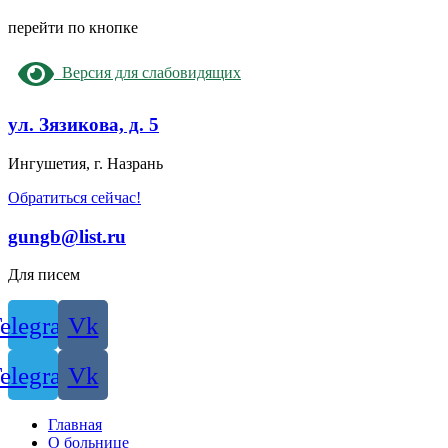
перейти по кнопке
Версия для слабовидящих
ул. Зязикова, д. 5
Ингушетия, г. Назрань
Обратиться сейчас!
gungb@list.ru
Для писем
elegram
Vk
elegram
Vk
Главная
О больнице