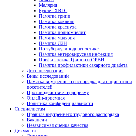
Малярия
Буклет ХВГС
Памятка грипп
Памятка коклюш
Памятка краснуха
Памятка полиомиелит
Памятка малярия
Памятка ЛЗН
По туберкулинодиагностике
Памятка энтеровирусная инфекция
Профилактика Гриппа и ОРВИ
Памятка профилактики сахарного диабета
Диспансеризация
Виды исследований
Памятка внутреннего распорядка для пациентов и
посетителей
Противодействие терроризму
Онлайн-приемная
Политика конфиденциальности
Cпециалистам
Правила внутреннего трудового распорядка
Вакансии
Независимая оценка качества
Документы