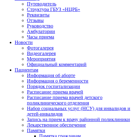
Путеводитель
Структура ГБУЗ «НЦРБ»
Реквизиты
Отзывы
Руководство
Амбулатории
Часы приема
Новости
Фотогалерея
Видеогалерея
Мероприятия
Официальный комментарий
Пациентам
Информация об аборте
Информация о беременности
Порядок госпитализации
Расписание приема врачей
Расписание приема врачей детского
поликлинического отделения
Набор социальных услуг (НСУ) для инвалидов и
детей-инвалидов
Запись на прием к врачу районной поликлиники
Лекарственное обеспечение
Памятки
Памятка гражданам