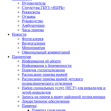
Путеводитель
Структура ГБУЗ «НЦРБ»
Реквизиты
Отзывы
Руководство
Амбулатории
Часы приема
Новости
Фотогалерея
Видеогалерея
Мероприятия
Официальный комментарий
Пациентам
Информация об аборте
Информация о беременности
Порядок госпитализации
Расписание приема врачей
Расписание приема врачей детского
поликлинического отделения
Набор социальных услуг (НСУ) для инвалидов и
детей-инвалидов
Запись на прием к врачу районной поликлиники
Лекарственное обеспечение
Памятки
Памятка гражданам