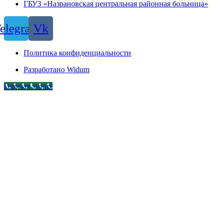
ГБУЗ «Назрановская центральная районная больница»
elegram
Vk
Политика конфиденциальности
Разработано Widum
Горячая линия