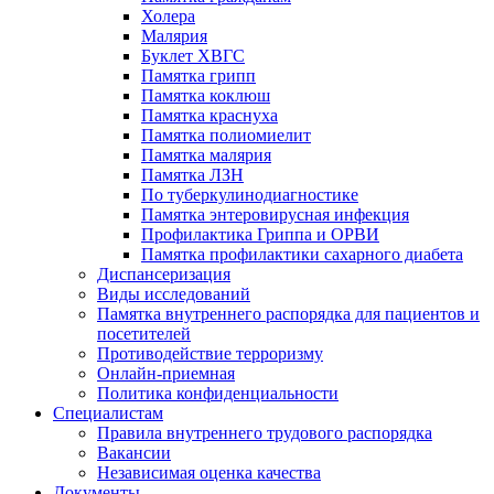
Холера
Малярия
Буклет ХВГС
Памятка грипп
Памятка коклюш
Памятка краснуха
Памятка полиомиелит
Памятка малярия
Памятка ЛЗН
По туберкулинодиагностике
Памятка энтеровирусная инфекция
Профилактика Гриппа и ОРВИ
Памятка профилактики сахарного диабета
Диспансеризация
Виды исследований
Памятка внутреннего распорядка для пациентов и
посетителей
Противодействие терроризму
Онлайн-приемная
Политика конфиденциальности
Cпециалистам
Правила внутреннего трудового распорядка
Вакансии
Независимая оценка качества
Документы