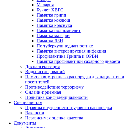
Малярия
Буклет ХВГС
Памятка грипп
Памятка коклюш
Памятка краснуха
Памятка полиомиелит
Памятка малярия
Памятка ЛЗН
По туберкулинодиагностике
Памятка энтеровирусная инфекция
Профилактика Гриппа и ОРВИ
Памятка профилактики сахарного диабета
Диспансеризация
Виды исследований
Памятка внутреннего распорядка для пациентов и
посетителей
Противодействие терроризму
Онлайн-приемная
Политика конфиденциальности
Cпециалистам
Правила внутреннего трудового распорядка
Вакансии
Независимая оценка качества
Документы