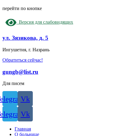
перейти по кнопке
Версия для слабовидящих
ул. Зязикова, д. 5
Ингушетия, г. Назрань
Обратиться сейчас!
gungb@list.ru
Для писем
elegram
Vk
elegram
Vk
Главная
О больнице