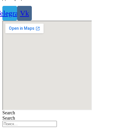
elegram
Vk
Search
Search